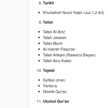
Tarikh
Khulashoh Nurul Yaqin (Juz 1,2 &3)
Tafsir
Tafsir Al-Ibriz
Tafsir Jalalain
Tafsir Munir
Al-mar'ah Filqur'an
Tafsir Ahkam (Rawai'ul Bayan)
Tafsir Ibnu Katsir
Tajwid
Syifaul Jinan
Yanbu'a
Ghorib Qur'an
Ulumul Qur'an