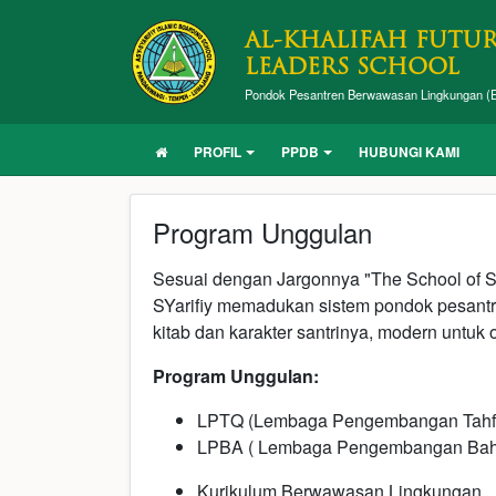
AL-KHALIFAH FUTUR
LEADERS SCHOOL
Pondok Pesantren Berwawasan Lingkungan (E
PROFIL
PPDB
HUBUNGI KAMI
Program Unggulan
Sesuai dengan Jargonnya "The School of Sa
SYarifiy memadukan sistem pondok pesantre
kitab dan karakter santrinya, modern untu
Program Unggulan:
LPTQ (Lembaga Pengembangan Tahfid
LPBA ( Lembaga Pengembangan Bahasa
Kurikulum Berwawasan Lingkungan