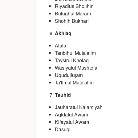
Riyadlus Sholihin
Bulughul Maram
Shohih Bukhari
Akhlaq
Alala
Tanbihul Muta'alim
Taysirul Kholaq
Wasiyatul Mushtofa
Uqudullujain
Ta'limul Muta'alim
Tauhid
Jauharatul Kalamiyah
Aqidatul Awam
Kifayatul Awam
Dasuqi