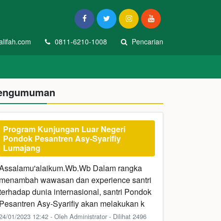
lifah.com
0811-6210-1008
Pencarian
engumuman
Program Kunjungan Luar Negeri
Pondok Pesantren Asy-Syarifiy
Lumajang
Assalamu'alaikum.Wb.Wb Dalam rangka
menambah wawasan dan experience santri
terhadap dunia internasional, santri Pondok
Pesantren Asy-Syarifiy akan melakukan k
24/01/2023 12:42 - Oleh Administrator - Dilihat 2496