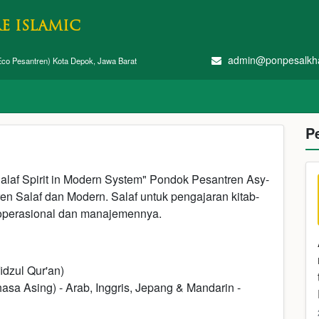
E ISLAMIC
admin@ponpesalkha
co Pesantren) Kota Depok, Jawa Barat
P
laf Spirit in Modern System" Pondok Pesantren Asy-
n Salaf dan Modern. Salaf untuk pengajaran kitab-
k operasional dan manajemennya.
zul Qur'an)
 Asing) - Arab, Inggris, Jepang & Mandarin -