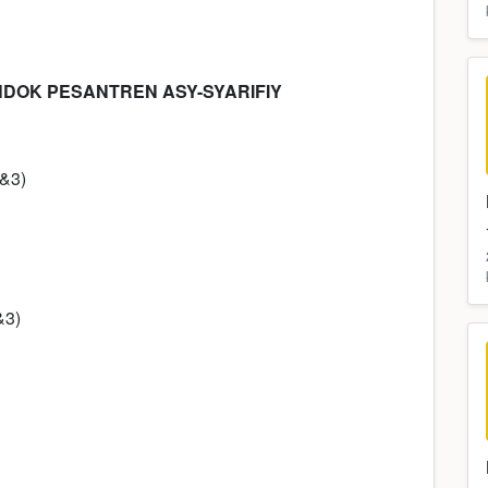
ONDOK PESANTREN ASY-SYARIFIY
 &3)
&3)