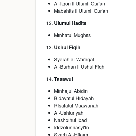
Al-Itqon fi Ulumil Qur'an
Mabahits fi Ulumil Qur'an
Ulumul Hadits
Minhatul Mughits
Ushul Fiqih
Syarah al-Waraqat
Al-Burhan fi Ushul Fiqh
Tasawuf
Minhajul Abidin
Bidayatul Hidayah
Risalatul Muawanah
Al-Ushfuriyah
Nashoihul Ibad
Iddzotunnasyi'in
Syarh Al-Hikam