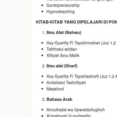
Santripreneurship
Hypnoteaching
KITAB-KITAB YANG DIPELAJARI DI P
Ilmu Alat (Nahwu)
Asy-Syarifiy Fi Taysirinnahwi (Juz 1,2
Tafrihatul wildan
Alfiyah Ibnu Malik
Ilmu alat (Sharf)
Asy-Syarifiy Fi Taysirisshorfi (Juz 1,2 
Amtsilatut Tashrifiyah
Maqshud
Bahasa Arab
Almufradat wa Qowaidullughoh
Al'arabiyah lil mubtadiin