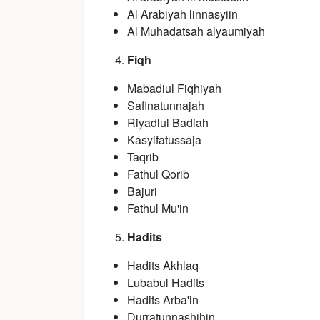
Al Arabiyah linnasyiin
Al Muhadatsah alyaumiyah
Fiqh
Mabadiul Fiqhiyah
Safinatunnajah
Riyadlul Badiah
Kasyifatussaja
Taqrib
Fathul Qorib
Bajuri
Fathul Mu'in
Hadits
Hadits Akhlaq
Lubabul Hadits
Hadits Arba'in
Durratunnashihin