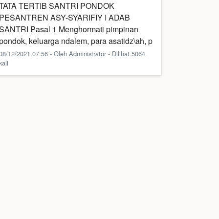
TATA TERTIB SANTRI PONDOK
PESANTREN ASY-SYARIFIY I ADAB
SANTRI Pasal 1 Menghormati pimpinan
pondok, keluarga ndalem, para asatidz\ah, p
08/12/2021 07:56 - Oleh Administrator - Dilihat 5064
kali